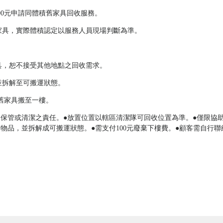
000元申請同體積舊家具回收服務。
家具，實際體積認定以服務人員現場判斷為準。
具，恕不接受其他地點之回收需求。
並拆解至可搬運狀態。
助舊家具搬至一樓。
、保管或清潔之責任。●放置位置以轄區清潔隊可回收位置為準。●僅限協
物品，並拆解成可搬運狀態。●需支付100元廢棄下樓費。●顧客需自行
。